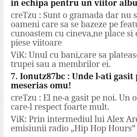
in echipa pentru un viitor al
creTzu : Sunt o gramada dar nu 
oameni care sa se bazeze pe feat
cunoastem cu cineva,ne place si e
piese viitoare
ViK: Unul cu bani,care sa plateas
trupei sau a membrilor ei.
7. Ionutz87bc : Unde l-ati gasit
meserias omu!
creTzu : El ne-a gasit pe noi. Un
care-l respect foarte mult.
ViK: Prin intermediul lui Alex Ar
emisiunii radio „Hip Hop Hours” 