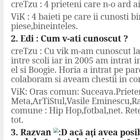
creTzu : 4 prieteni care n-o ard a
ViK : 4 baieti pe care ii cunosti b
piese,bineinteles.
2. Edi : Cum v-ati cunoscut ?
creTzu : Cu vik m-am cunoscut la
intre scoli iar in 2005 am intrat 
el si Boogie. Horia a intrat pe par
colaboram si aveam chestii in c
ViK: Oras comun: Suceava.Priete
Meta,ArTiStul,Vasile Eminescu,R
comune : Hip Hop,fotbal,net. Rete
tot.
3. Razvan
acă aţi avea posib