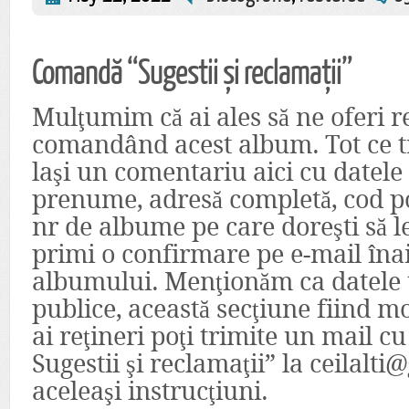
Comandă “Sugestii și reclamații”
Mulţumim că ai ales să ne oferi r
comandând acest album. Tot ce tre
laşi un comentariu aici cu datele
prenume, adresă completă, cod poș
nr de albume pe care doreşti să l
primi o confirmare pe e-mail îna
albumului. Menţionăm ca datele t
publice, această secţiune fiind m
ai reţineri poţi trimite un mail c
Sugestii şi reclamaţii” la ceilal
aceleaşi instrucţiuni.