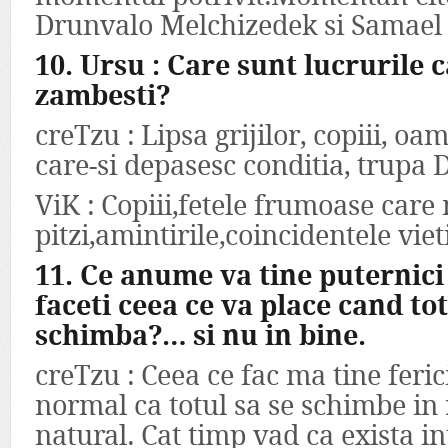
Drunvalo Melchizedek si Samael
10. Ursu : Care sunt lucrurile c
zambesti?
creTzu : Lipsa grijilor, copiii, oam
care-si depasesc conditia, trupa D
ViK : Copiii,fetele frumoase care 
pitzi,amintirile,coincidentele viet
11. Ce anume va tine puternici
faceti ceea ce va place cand tot
schimba?… si nu in bine.
creTzu : Ceea ce fac ma tine feri
normal ca totul sa se schimbe in 
natural. Cat timp vad ca exista in