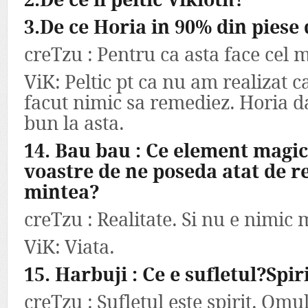
2.De ce ii peltic Vikloth?
3.De ce Horia in 90% din piese
creTzu : Pentru ca asta face cel m
ViK: Peltic pt ca nu am realizat c
facut nimic sa remediez. Horia da
bun la asta.
14. Bau bau : Ce element magic
voastre de ne poseda atat de re
mintea?
creTzu : Realitate. Si nu e nimic
ViK: Viata.
15. Harbuji : Ce e sufletul?Spi
creTzu : Sufletul este spirit. Omul