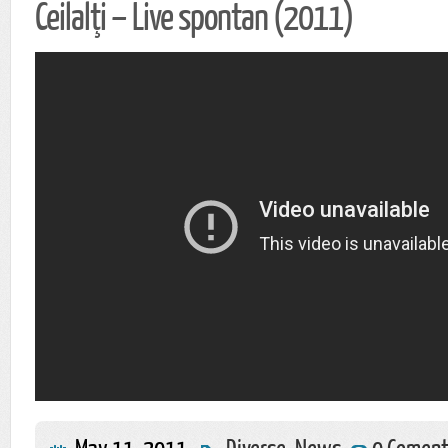
Ceilalţi – Live spontan (2011)
May 11, 2011
Diverse
,
News
0 Coment