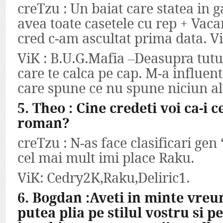
creTzu : Un baiat care statea in 
avea toate casetele cu rep + Vaca
cred c-am ascultat prima data. Vi
ViK : B.U.G.Mafia –Deasupra tutur
care te calca pe cap. M-a influen
care spune ce nu spune niciun al
5. Theo : Cine credeti voi ca-i 
roman?
creTzu : N-as face clasificari gen
cel mai mult imi place Raku.
ViK: Cedry2K,Raku,Deliric1.
6. Bogdan :Aveti in minte vreun
putea plia pe stilul vostru si pe