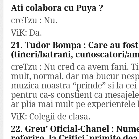
Ati colabora cu Puya ?
creTzu : Nu.
ViK: Da.
21. Tudor Bompa : Care au fost 
(tineri/batrani, cunoscatori/a
creTzu : Nu cred ca avem fani. Ti
mult, normal, dar ma bucur nes
muzica noastra “prinde” si la cei
pentru ca-s constient ca mesajele
ar plia mai mult pe experientele 
ViK: Colegii de clasa.
22. Greu’ Oficial-Chanel : Nume
referire, la Critici`primite de