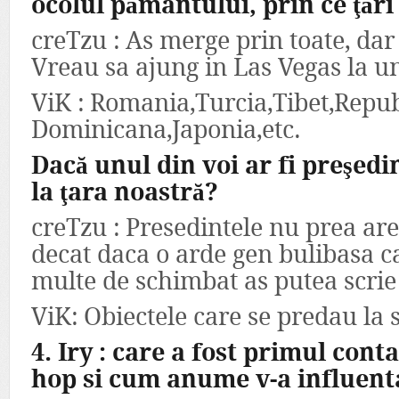
ocolul pământului, prin ce ţări
creTzu : As merge prin toate, dar 
Vreau sa ajung in Las Vegas la 
ViK : Romania,Turcia,Tibet,Repub
Dominicana,Japonia,etc.
Dacă unul din voi ar fi preşedi
la ţara noastră?
creTzu : Presedintele nu prea ar
decat daca o arde gen bulibasa c
multe de schimbat as putea scrie 
ViK: Obiectele care se predau la 
4. Iry : care a fost primul cont
hop si cum anume v-a influent