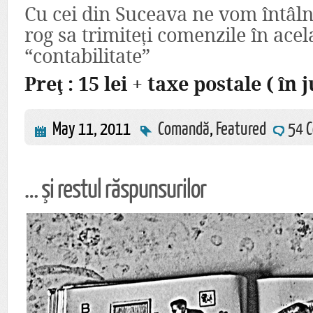
Cu cei din Suceava ne vom întâlni
rog sa trimiteți comenzile în acel
“contabilitate”
Preţ : 15 lei + taxe postale ( în j
May 11, 2011
Comandă
,
Featured
54 C
… şi restul răspunsurilor