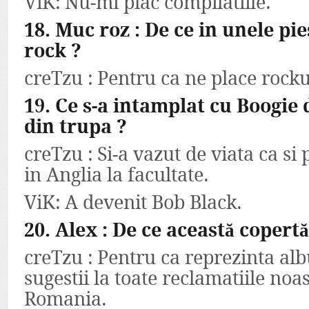
ViK: Nu-mi plac compilatiile.
18. Muc roz : De ce in unele pie
rock ?
creTzu : Pentru ca ne place rocku
19. Ce s-a intamplat cu Boogie 
din trupa ?
creTzu : Si-a vazut de viata ca s
in Anglia la facultate.
ViK: A devenit Bob Black.
20. Alex : De ce această copert
creTzu : Pentru ca reprezinta al
sugestii la toate reclamatiile noa
Romania.