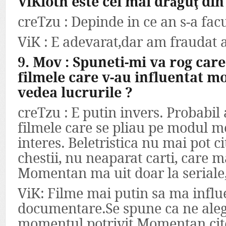
ViKloth este cel mai drăguţ din
creTzu : Depinde in ce an s-a fac
ViK : E adevarat,dar am fraudat a
9. Mov : Spuneti-mi va rog care
filmele care v-au influentat mo
vedea lucrurile ?
creTzu : E putin invers. Probabil 
filmele care se pliau pe modul m
interes. Beletristica nu mai pot c
chestii, nu neaparat carti, care m
Momentan ma uit doar la seriale
ViK: Filme mai putin sa ma influ
documentare.Se spune ca ne aleg 
momentul potrivit.Momentan cite