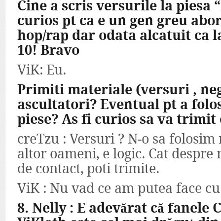
Cine a scris versurile la piesa 
curios pt ca e un gen greu abor
hop/rap dar odata alcatuit ca l
10! Bravo
ViK: Eu.
Primiti materiale (versuri , neg
ascultatori? Eventual pt a folo
piese? As fi curios sa va trimi
creTzu : Versuri ? N-o sa folosim 
altor oameni, e logic. Cat despre 
de contact, poti trimite.
ViK : Nu vad ce am putea face cu 
8. Nelly : E adevărat că fanele C