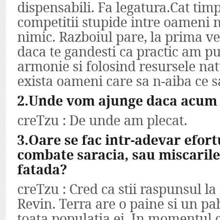
dispensabili. Fa legatura.Cat timp
competitii stupide intre oameni 
nimic. Razboiul pare, la prima ve
daca te gandesti ca practic am put
armonie si folosind resursele na
exista oameni care sa n-aiba ce 
2.Unde vom ajunge daca acum 
creTzu : De unde am plecat.
3.Oare se fac intr-adevar efort
combate saracia, sau miscaril
fatada?
creTzu : Cred ca stii raspunsul la
Revin. Terra are o paine si un p
toata populatia ei. In momentul 