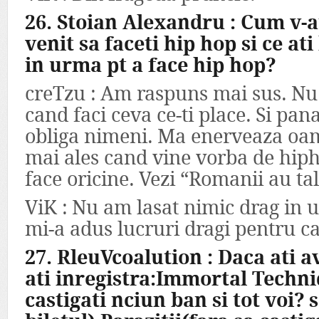
26. Stoian Alexandru : Cum v-a
venit sa faceti hip hop si ce ati
in urma pt a face hip hop?
creTzu : Am raspuns mai sus. Nu 
cand faci ceva ce-ti place. Si pan
obliga nimeni. Ma enerveaza oam
mai ales cand vine vorba de hiph
face oricine. Vezi “Romanii au ta
ViK : Nu am lasat nimic drag in u
mi-a adus lucruri dragi pentru c
27. RleuVcoalution : Daca ati a
ati inregistra:Immortal Techni
castigati nciun ban si tot voi? sa