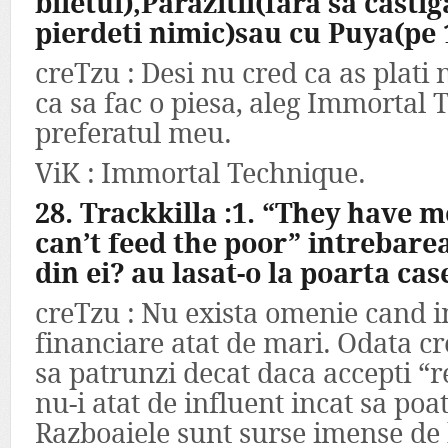
biletul),Parazitii(fara sa casti
pierdeti nimic)sau cu Puya(pe 1
creTzu : Desi nu cred ca as plati
ca sa fac o piesa, aleg Immortal 
preferatul meu.
ViK : Immortal Technique.
28. Trackkilla :1. “They have 
can’t feed the poor” intrebare
din ei? au lasat-o la poarta cas
creTzu : Nu exista omenie cand in
financiare atat de mari. Odata cr
sa patrunzi decat daca accepti “r
nu-i atat de influent incat sa poa
Razboaiele sunt surse imense de b