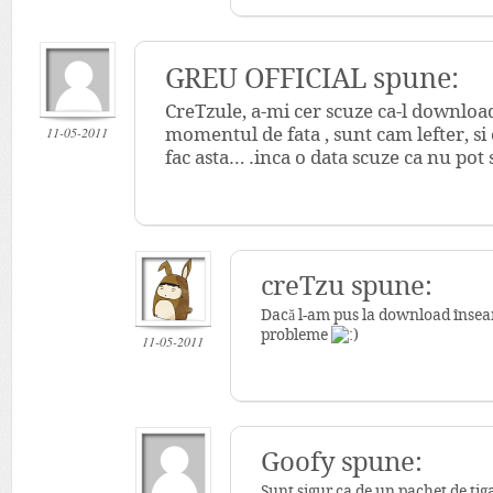
GREU OFFICIAL
spune:
CreTzule, a-mi cer scuze ca-l download
11-05-2011
momentul de fata , sunt cam lefter, si
fac asta… .inca o data scuze ca nu pot
creTzu spune:
Dacă l-am pus la download însea
probleme
11-05-2011
Goofy spune:
Sunt sigur ca de un pachet de tiga