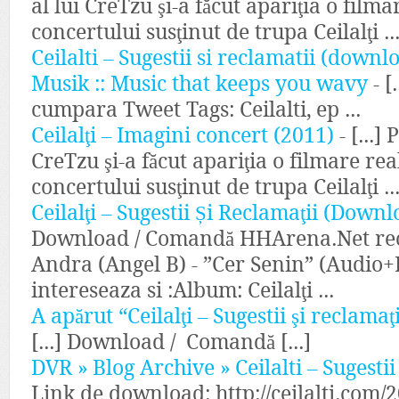
al lui CreTzu şi-a făcut apariţia o filma
concertului susţinut de trupa Ceilalţi ..
Ceilalti – Sugestii si reclamatii (down
Musik :: Music that keeps you wavy
- [
cumpara Tweet Tags: Ceilalti, ep ...
Ceilalţi – Imagini concert (2011)
- [...] 
CreTzu şi-a făcut apariţia o filmare rea
concertului susţinut de trupa Ceilalţi ..
Ceilalţi – Sugestii Și Reclamaţii (Dow
Download / Comandă HHArena.Net rec
Andra (Angel B) - ”Cer Senin” (Audio
intereseaza si :Album: Ceilalţi ...
A apărut “Ceilalţi – Sugestii şi reclama
[...] Download / Comandă [...]
DVR » Blog Archive » Ceilalti – Sugestii
Link de download: http://ceilalti.com/2