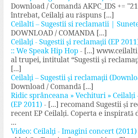
Download / Comandă AKPC_IDS += "21128
întrebat, Ceilalți au răspuns [...]
Ceilalti – Sugestii si reclamatii | Sunet
DOWNLOAD / COMANDA [...]
Ceilalţi - Sugestii şi reclamaţii (EP 2
:: We Speak Hip Hop
- [...] www.ceilal
al trupei, intitulat “Sugestii şi reclama
[...]
Ceilalţi – Sugestii şi reclamaţii (Down
Download / Comandă [...]
Ridic sprânceana » Vechituri » Ceilalți 
(EP 2011)
- [...] reco­mand Sugestii și r
recent EP Ceilalți. Coperta e inspi­rată 
...
Video: Ceilalţi - Imagini concert (2011)