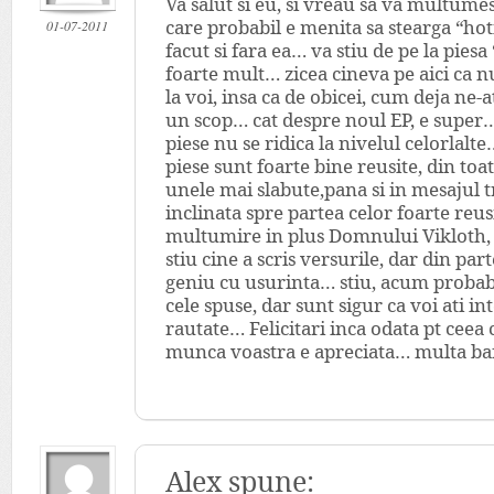
Va salut si eu, si vreau sa va multume
01-07-2011
care probabil e menita sa stearga “hoti
facut si fara ea… va stiu de pe la piesa
foarte mult… zicea cineva pe aici ca nu 
la voi, insa ca de obicei, cum deja ne-at
un scop… cat despre noul EP, e super…
piese nu se ridica la nivelul celorlal
piese sunt foarte bine reusite, din toa
unele mai slabute,pana si in mesajul 
inclinata spre partea celor foarte reu
multumire in plus Domnului Vikloth, 
stiu cine a scris versurile, dar din pa
geniu cu usurinta… stiu, acum probabil 
cele spuse, dar sunt sigur ca voi ati in
rautate… Felicitari inca odata pt ceea ce
munca voastra e apreciata… multa baf
Alex spune: