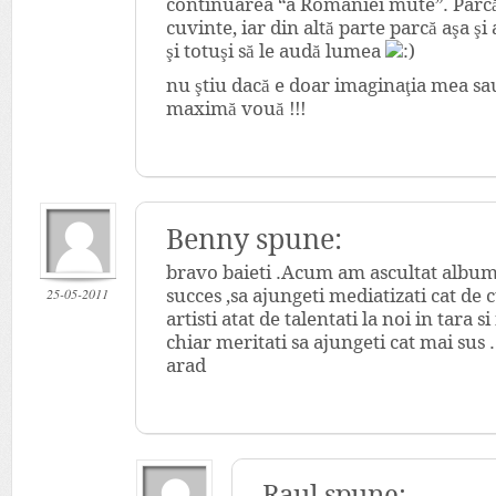
continuarea “a României mute”. Parcă 
cuvinte, iar din altă parte parcă aşa şi 
şi totuşi să le audă lumea
nu ştiu dacă e doar imaginaţia mea sa
maximă vouă !!!
Benny spune:
bravo baieti .Acum am ascultat albumu
25-05-2011
succes ,sa ajungeti mediatizati cat de 
artisti atat de talentati la noi in tara 
chiar meritati sa ajungeti cat mai sus .
arad
Raul spune: