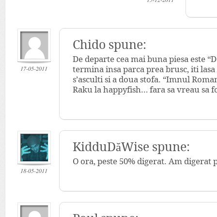
Chido
spune:
De departe cea mai buna piesa este “De
17-05-2011
termina insa parca prea brusc, iti lasa
s’asculti si a doua stofa. “Imnul Rom
Raku la happyfish… fara sa vreau sa f
KidduDăWise
spune:
O ora, peste 50% digerat. Am digerat p
18-05-2011