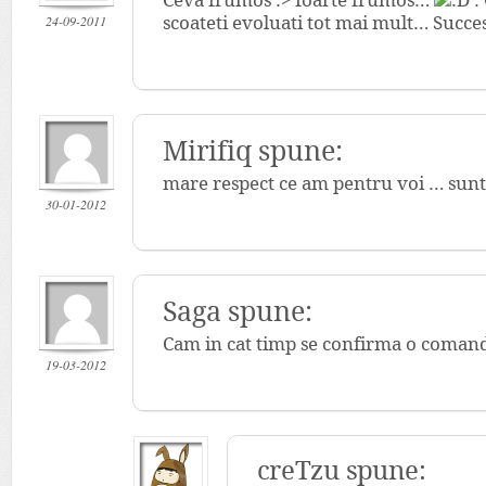
Ceva frumos :> foarte frumos…
. 
24-09-2011
scoateti evoluati tot mai mult… Succe
Mirifiq spune:
mare respect ce am pentru voi … sunt
30-01-2012
Saga spune:
Cam in cat timp se confirma o coman
19-03-2012
creTzu spune: