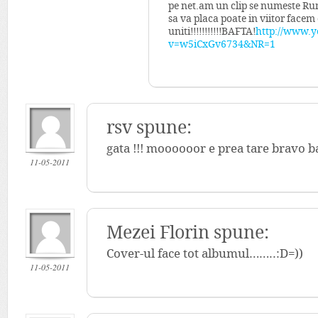
pe net.am un clip se numeste R
sa va placa poate in viitor fac
uniti!!!!!!!!!!!BAFTA!
http://www.
v=w5iCxGv6734&NR=1
rsv spune:
gata !!! moooooor e prea tare bravo ba
11-05-2011
Mezei Florin spune:
Cover-ul face tot albumul……..:D=))
11-05-2011