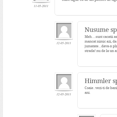
11-05-2011
Nusume sp
Meh….sunt cacatii ast
mancat nimic azi, da 
12-05-2011
jumatate…dava-n plm 
strada! nu de la un ar
Himmler s
Coaie..vezi-ti de bani
ani.
12-05-2011