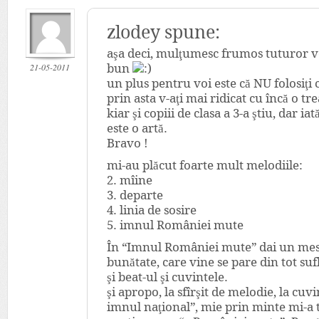
zlodey spune:
aşa deci, mulţumesc frumos tuturor 
21-05-2011
bun
un plus pentru voi este că NU folosiţi 
prin asta v-aţi mai ridicat cu încă o tre
kiar şi copiii de clasa a 3-a ştiu, dar iat
este o artă.
Bravo !
mi-au plăcut foarte mult melodiile:
2. mîine
3. departe
4. linia de sosire
5. imnul României mute
În “Imnul României mute” dai un mesaj
bunătate, care vine se pare din tot su
şi beat-ul şi cuvintele.
şi apropo, la sfîrşit de melodie, la cuvi
imnul naţional”, mie prin minte mi-a t