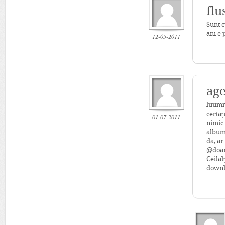
flu
Sunt c
ani e 
12-05-2011
age
luumm
certaț
01-07-2011
nimic 
album
da, ar
@doar
Ceilal
downl