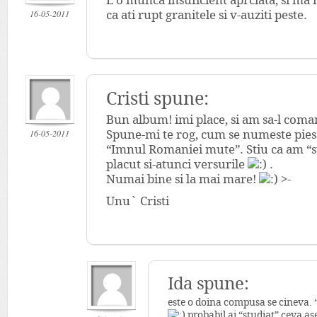
E o munca insuficient aprciata, si ma 
16-05-2011
ca ati rupt granitele si v-auziti peste.
Cristi spune:
Bun album! imi place, si am sa-l com
16-05-2011
Spune-mi te rog, cum se numeste piesa
“Imnul Romaniei mute”. Stiu ca am “st
placut si-atunci versurile
.
Numai bine si la mai mare!
>-
Unu` Cristi
Ida spune:
este o doina compusa se cineva.
probabil ai “studiat” ceva a