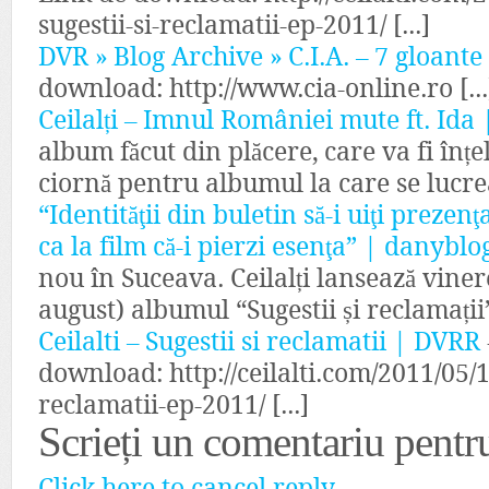
sugestii-si-reclamatii-ep-2011/ [...]
DVR » Blog Archive » C.I.A. – 7 gloante
download: http://www.cia-online.ro [...
Ceilalți – Imnul României mute ft. Id
album făcut din plăcere, care va fi înțe
ciornă pentru albumul la care se lucrea
“Identităţii din buletin să-i uiţi prezenţa
ca la film că-i pierzi esenţa” | danyblo
nou în Suceava. Ceilalți lansează viner
august) albumul “Sugestii și reclamații
Ceilalti – Sugestii si reclamatii | DVRR
download: http://ceilalti.com/2011/05/11/
reclamatii-ep-2011/ [...]
Scrieți un comentariu pent
Click here to cancel reply.