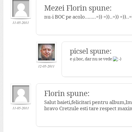
Mezei Florin spune:
nu-i BOC pe acolo……..=)) =))..=)) =))..=))
11-05-2011
picsel
spune:
e și boc, dar nu se vede
12-05-2011
Florin spune:
Salut baieti,felicitari pentru album,
11-05-2011
bravo Cretzule esti tare respect maxi