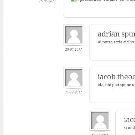
16-05-2011
adrian spu
Ai putea scrie aici v
20-05-2011
iacob theo
ida, imi poti spune t
15-12-2011
iac
si und
15-12-2011