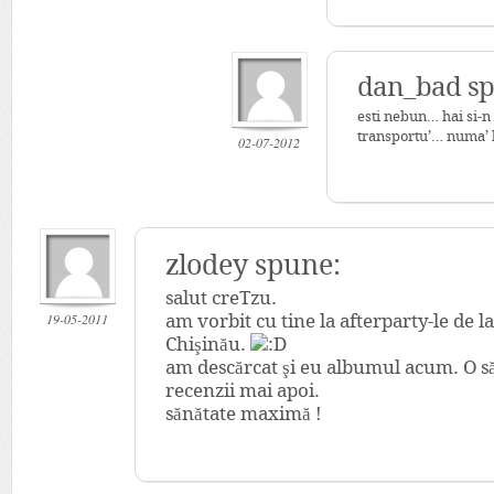
dan_bad s
esti nebun… hai si-n 
transportu’… numa’ 
02-07-2012
zlodey spune:
salut creTzu.
19-05-2011
am vorbit cu tine la afterparty-le de l
Chişinău.
am descărcat şi eu albumul acum. O să-l
recenzii mai apoi.
sănătate maximă !