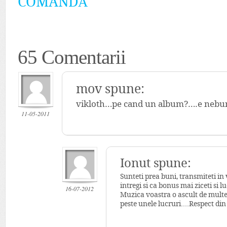
COMANDĂ
65 Comentarii
mov spune:
vikloth…pe cand un album?….e nebunie
11-05-2011
Ionut spune:
Sunteti prea buni, transmiteti in v
intregi si ca bonus mai ziceti si 
16-07-2012
Muzica voastra o ascult de multe or
peste unele lucruri….Respect di