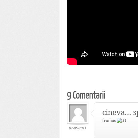
9 Comentarii
cineva... 
frumos
)
07-06-2011