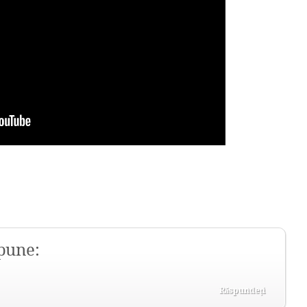
spune:
Răspundeți