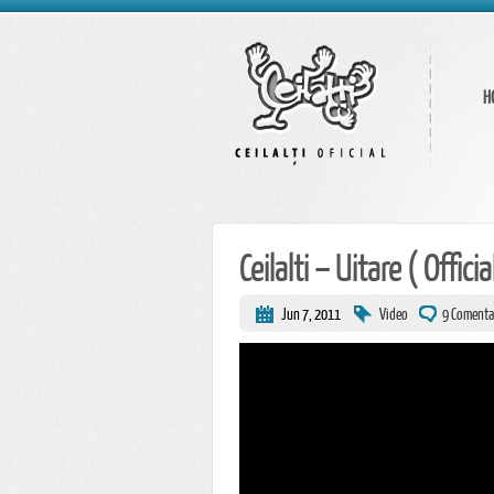
H
Ceilalti – Uitare ( Officia
Jun 7, 2011
Video
9 Comenta