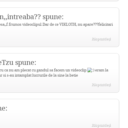
en,,intreaba?? spune:
sa,,f.frumos videoclipul.Dar de ce VIKLOTH, nu apare???felicitari
Răspundeți
eTzu spune:
ru ca nu am plecat cu gandul sa facem un videoclip
eram la
r si s-au intamplat lucrurile de la sine la betie
Răspundeți
e:
Răspundeți