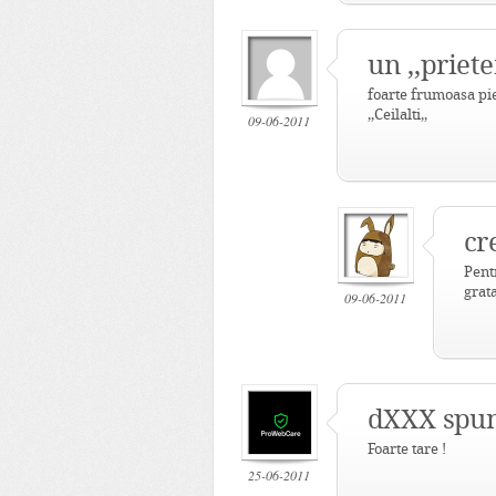
un ,,priet
foarte frumoasa pie
,,Ceilalti,,
09-06-2011
cr
Pent
grata
09-06-2011
dXXX
spun
Foarte tare !
25-06-2011