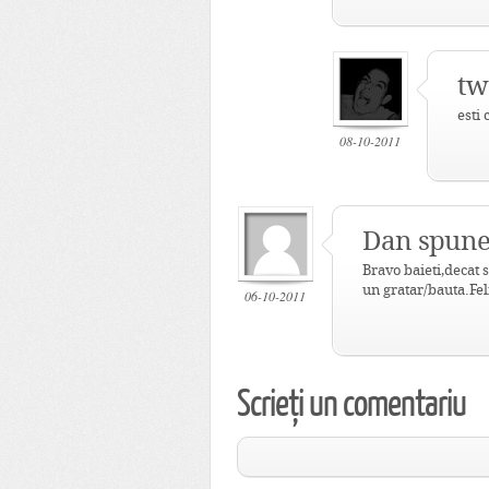
tw
esti
08-10-2011
Dan spune
Bravo baieti,decat s
un gratar/bauta.Feli
06-10-2011
Scrieți un comentariu