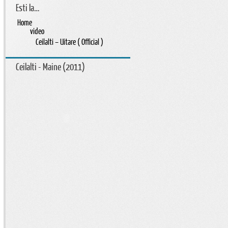
Esti la…
Home
video
Ceilalti – Uitare ( Official )
Ceilalti - Maine (2011)