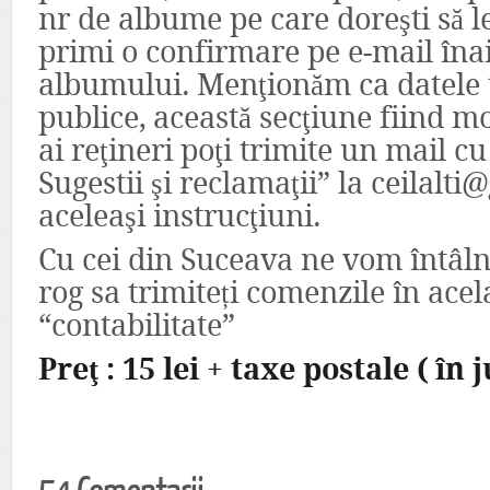
nr de albume pe care doreşti să l
primi o confirmare pe e-mail îna
albumului. Menţionăm ca datele t
publice, această secţiune fiind m
ai reţineri poţi trimite un mail c
Sugestii şi reclamaţii” la ceilal
aceleaşi instrucţiuni.
Cu cei din Suceava ne vom întâlni
rog sa trimiteți comenzile în acel
“contabilitate”
Preţ : 15 lei + taxe postale ( în j
54 Comentarii