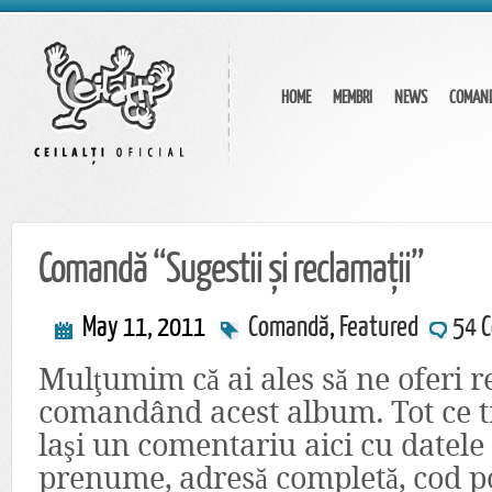
HOME
MEMBRI
NEWS
COMAN
Comandă “Sugestii și reclamații”
May 11, 2011
Comandă
,
Featured
54 C
Mulţumim că ai ales să ne oferi r
comandând acest album. Tot ce tre
laşi un comentariu aici cu datele
prenume, adresă completă, cod poș