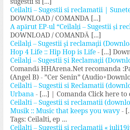
sugestii si [...]
Ceilalti – Sugestii si reclamatii | Sunet
DOWNLOAD / COMANDA [...]
A apărut EP-ul “Ceilalți – Sugestii și rec
DOWNLOAD / COMANDĂ [...]
Ceilalţi – Sugestii şi reclamaţii (Down
Hop 4 Life :: Hip Hop is Life
- [...] Dow
Ceilalţi – Sugestii Și Reclamaţii (Dow
Comandă HHArena.Net recomanda :Pac
(Angel B) - ”Cer Senin” (Audio+Downloa
Ceilalti – Sugestii si Reclamatii (down
Urbana
- [...] | Comanda Click here to c
Ceilalti – Sugestii si reclamatii (down
Musik :: Music that keeps you wavy
- [
Tags: Ceilalti, ep ...
Ceilalti – Sugestii si reclamatii « iuli19i