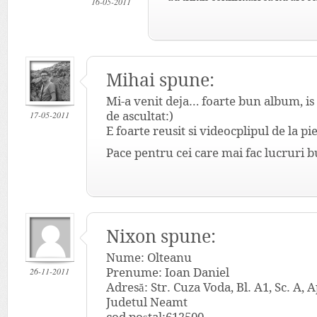
16-05-2011
Mihai
spune:
Mi-a venit deja… foarte bun album, is 
17-05-2011
de ascultat:)
E foarte reusit si videocplipul de la 
Pace pentru cei care mai fac lucruri b
Nixon spune:
Nume: Olteanu
26-11-2011
Prenume: Ioan Daniel
Adresă: Str. Cuza Voda, Bl. A1, Sc. A, A
Judetul Neamt