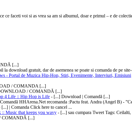
 ce faceti voi si as vrea sa am si albumul, doar e primul – e de colectie!
NDĂ [...]
ibil la download gratuit, dar de asemenea se poate si comanda de pe site-ul
ews - Portal de Muzica Hip-Hop, Stiri, Evenimente, Interviuri, Emisiuni
LOAD / COMANDA [...]
] DOWNLOAD / COMANDĂ [...]
p 4 Life :: Hip Hop is Life
- [...] Download | Comandă [...]
 / Comandă HHArena.Net recomanda :Pactu feat. Andra (Angel B) - ”C
 [...] | Comanda Click here to cancel ...
ik :: Music that keeps you wavy
- [...] sau cumpara Tweet Tags: Ceilalti, 
/ COMANDĂ [...]