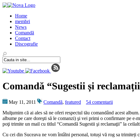
Home
membri
News
Comandă
Contact
Discografie
Comandă “Sugestii și reclamați
May 11, 2011
Comandă
,
featured
54 comentarii
Mulţumim că ai ales să ne oferi respectul tău comandând acest album. To
albume pe care doreşti să le comanzi) şi vei primi o confirmare pe e-ma
poţi trimite un mail cu titlul “Comandă Sugestii şi reclamaţii” la ceil
Cu cei din Suceava ne vom întâlni personal, totuși vă rog sa trimiteți c