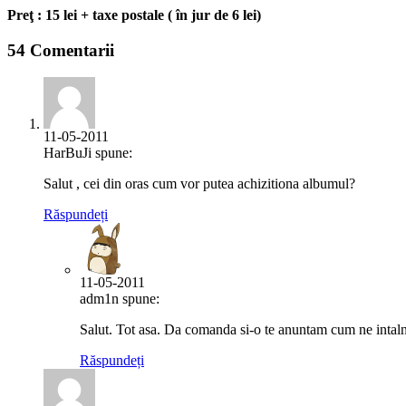
Preţ : 15 lei + taxe postale ( în jur de 6 lei)
54 Comentarii
11-05-2011
HarBuJi spune:
Salut , cei din oras cum vor putea achizitiona albumul?
Răspundeți
11-05-2011
adm1n spune:
Salut. Tot asa. Da comanda si-o te anuntam cum ne intaln
Răspundeți