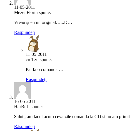
11-05-2011
Mezei Florin spune:
Vreau și eu un original…..:D…
Răspundeți
11-05-2011
creTzu spune:
Pai fa o comanda …
Răspundeți
16-05-2011
HarBuJi spune:
Salut , am facut acum ceva zile comanda la CD si nu am primit 
Răspundeți