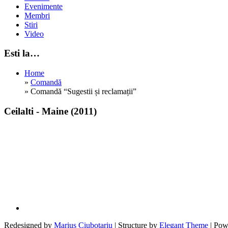
Evenimente
Membri
Stiri
Video
Esti la…
Home
»
Comandă
»
Comandă “Sugestii și reclamații”
Ceilalti - Maine (2011)
Redesigned by
Marius Ciubotariu
| Structure by
Elegant Theme
| Pow