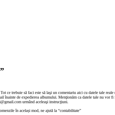
i”
t ce trebuie să faci este să laşi un comentariu aici cu datele tale real
il înainte de expedierea albumului. Menţionăm ca datele tale nu vor fi fă
alti@gmail.com urmând aceleaşi instrucţiuni.
omenzile în același mod, ne ajută la “contabilitate”