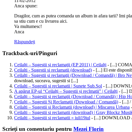
11-02-2012
Anca spune:
Dragilor, cum as putea comanda un album in afara tarii? Imi place
sa stiu cum e cu livrarea aici.
Va multumesc!
Anca
Răspundeți
Trackback-uri/Pinguri
Ceilalţi – Sugestii şi reclamaţii (EP 2011) | Ceilalți
- [...] COMA
Ceilalti - Sugestii si reclamatii (download)
- [...] El este dispon
Ceilalţi - Sugestii şi reclamaţii (Download / Comandă) | Bro N
download, suceava, sugestii si [...]
Ceilalti – Sugestii si reclamatii | Sunete Sub.Sol
- [...] DOWN
A apărut EP-ul “Ceilalți – Sugestii și reclmatii” | Ceilalți
- [...
Ceilalţi – Sugestii şi reclamaţii (Download / Comandă) | Hip Ho
Ceilalţi – Sugestii Și Reclamaţii (Download / Comandă)
- [...]
Ceilalti – Sugestii si Reclamatii (download) | Miscarea Urbana
-
Ceilalti – Sugestii si reclamatii (download) | Gray Blockz Mus
Ceilalti – Sugestii si reclamatii « iuli19iul
- [...] DOWNLOAD 
Scrieți un comentariu pentru
Mezei Florin