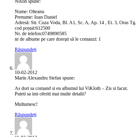
Nixon spune:
Nume: Olteanu
Prenume: Ioan Daniel
Adresă: Str. Cuza Voda, Bl. A1, Sc. A, Ap. 14 , Et. 3, Oras T
cod poștal:612500
Nr. de telefon:0749890585
nr de albume pe care doreşti să le comanzi: 1
Răspundeți
10-02-2012
Marin Alexandru Stefan spune:
As dori sa comand si eu albumul lui ViKloth – Zis si facut.
Puteti sa imi oferiti mai multe detalii?
Multumesc!
Răspundeți