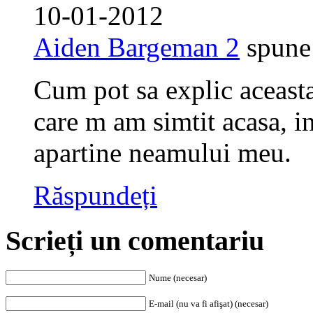
10-01-2012
Aiden Bargeman 2
spune
Cum pot sa explic aceast
care m am simtit acasa, i
apartine neamului meu.
Răspundeți
Scrieți un comentariu
Nume (necesar)
E-mail (nu va fi afişat) (necesar)