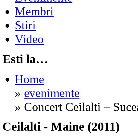
Membri
Stiri
Video
Esti la…
Home
»
evenimente
»
Concert Ceilalti – Suc
Ceilalti - Maine (2011)