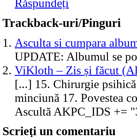
Răspundeți
Trackback-uri/Pinguri
Asculta si cumpara albumu
UPDATE: Albumul se poate 
ViKloth – Zis și făcut (
[...] 15. Chirurgie psihică
minciună 17. Povestea c
Ascultă AKPC_IDS += "31
Scrieți un comentariu