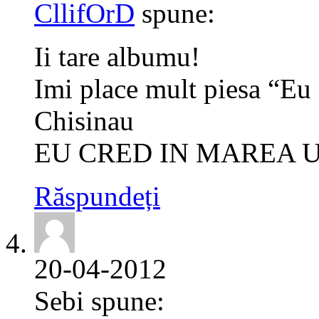
CllifOrD
spune:
Ii tare albumu!
Imi place mult piesa “Eu
Chisinau
EU CRED IN MAREA U
Răspundeți
20-04-2012
Sebi spune: