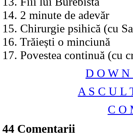
13. Fiii lui Burebista
14. 2 minute de adevăr
15. Chirurgie psihică (cu Sa
16. Trăiești o minciună
17. Povestea continuă (cu c
D O W N 
A S C U L 
C O 
44 Comentarii