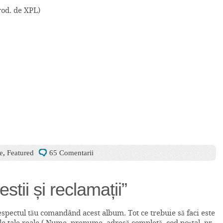
rod. de XPL)
e
,
Featured
65 Comentarii
ii și reclamații”
espectul tău comandând acest album. Tot ce trebuie să faci este