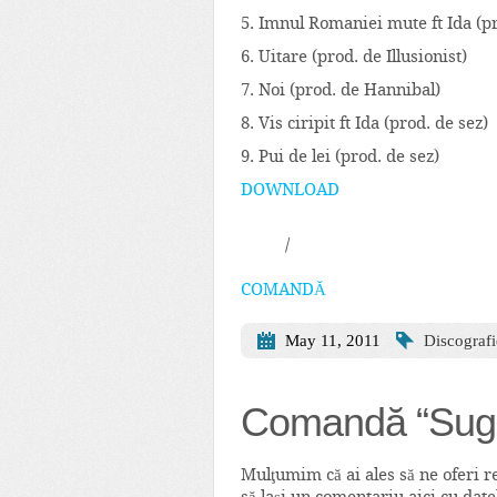
5. Imnul Romaniei mute ft Ida (p
6. Uitare (prod. de Illusionist)
7. Noi (prod. de Hannibal)
8. Vis ciripit ft Ida (prod. de sez)
9. Pui de lei (prod. de sez)
DOWNLOAD
/
COMANDĂ
May 11, 2011
Discografi
Comandă “Sugest
Mulţumim că ai ales să ne oferi r